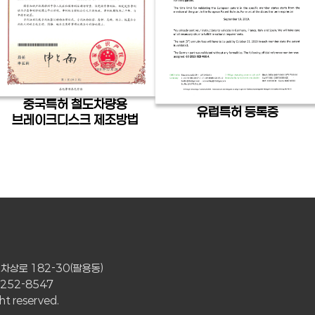
중국특허 철도차량용
유럽특허 등록증
브레이크디스크 제조방법
 차상로 182-30(팔용동)
5-252-8547
ht reserved.