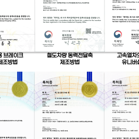
용 브레이크
철도차량 동력전달축
고속열차
제조방법
제조방법
유니버