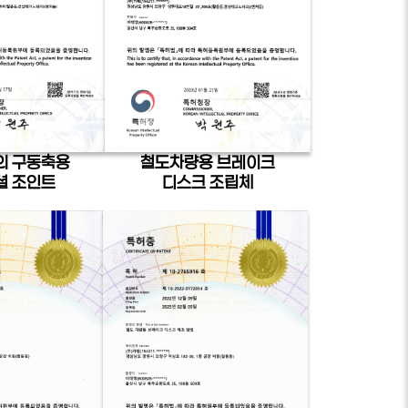
의 구동축용
철도차량용 브레이크
셜 조인트
디스크 조립체